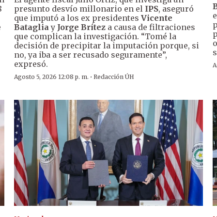
B
8
presunto desvío millonario en el
IPS
, aseguró
e
que imputó a los ex presidentes
Vicente
p
e
Bataglia
y
Jorge Brítez
a causa de filtraciones
p
que complican la investigación. “Tomé la
o
decisión de precipitar la imputación porque, si
s
no, ya iba a ser recusado seguramente”,
expresó.
A
·
Agosto 5, 2026 12:08 p. m.
Redacción ÚH