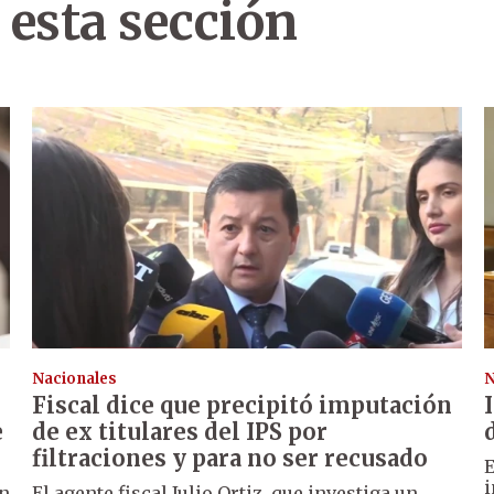
 esta sección
Nacionales
N
Fiscal dice que precipitó imputación
e
de ex titulares del IPS por
filtraciones y para no ser recusado
E
i
un
El agente fiscal Julio Ortiz, que investiga un