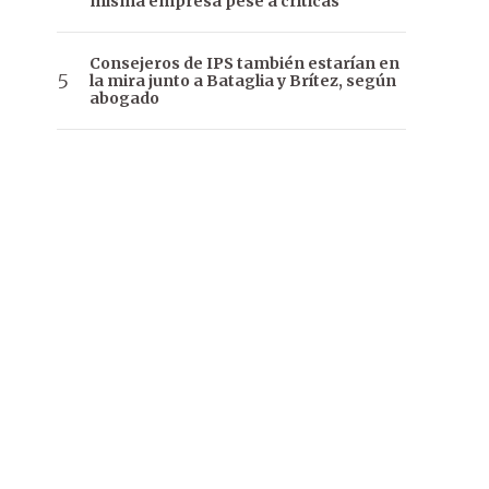
misma empresa pese a críticas
Consejeros de IPS también estarían en
la mira junto a Bataglia y Brítez, según
abogado