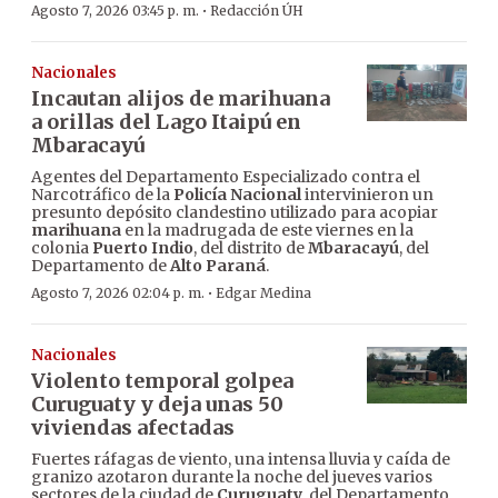
·
Agosto 7, 2026 03:45 p. m.
Redacción ÚH
Nacionales
Incautan alijos de marihuana
a orillas del Lago Itaipú en
Mbaracayú
Agentes del Departamento Especializado contra el
Narcotráfico de la
Policía Nacional
intervinieron un
presunto depósito clandestino utilizado para acopiar
marihuana
en la madrugada de este viernes en la
colonia
Puerto Indio
, del distrito de
Mbaracayú
, del
Departamento de
Alto Paraná
.
·
Agosto 7, 2026 02:04 p. m.
Edgar Medina
Nacionales
Violento temporal golpea
Curuguaty y deja unas 50
viviendas afectadas
Fuertes ráfagas de viento, una intensa lluvia y caída de
granizo azotaron durante la noche del jueves varios
sectores de la ciudad de
Curuguaty
, del Departamento