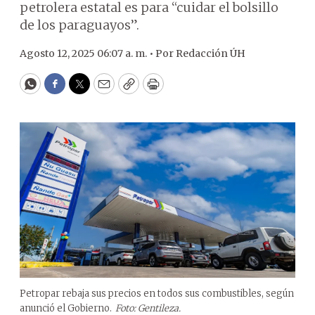
petrolera estatal es para “cuidar el bolsillo
de los paraguayos”.
Agosto 12, 2025 06:07 a. m. •
Por
Redacción ÚH
WhatsApp
Facebook
Twitter
Email
Copy
Print
Petropar rebaja sus precios en todos sus combustibles, según
anunció el Gobierno.
Foto: Gentileza.