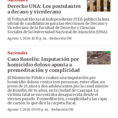
Nacionales
Derecho UNA: Los postulantes
a decano y vicedecano
El Tribunal Electoral Independiente (TEI) publicó la lista
oficial de candidaturas para las elecciones de Decano y
Vicedecano de la Facultad de Derecho y Ciencias
Sociales de la Universidad Nacional de Asunción (UNA).
·
Agosto 7, 2026 10:35 p. m.
Redacción ÚH
Nacionales
Caso Roselín: Imputación por
homicidio doloso apunta a
premeditación y complicidad
El Ministerio Público realizó una imputación por
homicidio doloso contra tres personas, entre ellas, un
joven de 21 años y dos adolescentes por la cruel muerte
de Roselín, de 14 años, en la ciudad de Caazapá. La
víctima fatal se encontraba desaparecida desde el
viernes pasado. Premeditación, complicidad y las cajas
de cartón: lo que dice la carpeta fiscal.
·
Agosto 7, 2026 09:09 p. m.
Redacción ÚH