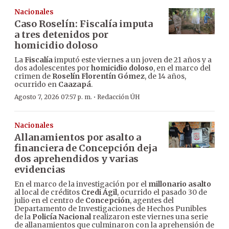
Nacionales
Caso Roselín: Fiscalía imputa
a tres detenidos por
homicidio doloso
La
Fiscalía
imputó este viernes a un joven de 21 años y a
dos adolescentes por
homicidio doloso
, en el marco del
crimen de
Roselín Florentín Gómez
, de 14 años,
ocurrido en
Caazapá
.
·
Agosto 7, 2026 07:57 p. m.
Redacción ÚH
Nacionales
Allanamientos por asalto a
financiera de Concepción deja
dos aprehendidos y varias
evidencias
En el marco de la investigación por el
millonario asalto
al local de créditos
Credi Ágil
, ocurrido el pasado 30 de
julio en el centro de
Concepción
, agentes del
Departamento de Investigaciones de Hechos Punibles
de la
Policía Nacional
realizaron este viernes una serie
de allanamientos que culminaron con la aprehensión de