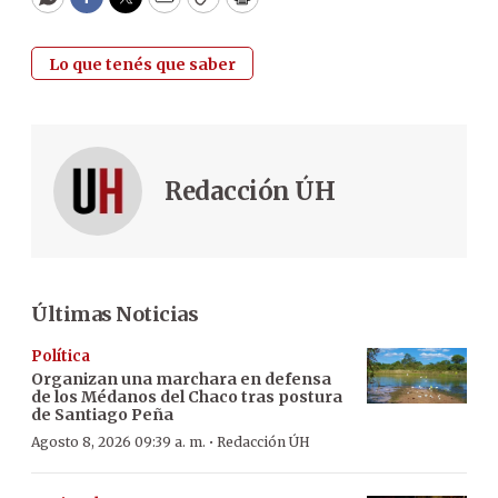
WhatsApp
Facebook
Twitter
Email
Copy
Print
Lo que tenés que saber
Redacción ÚH
Últimas Noticias
Política
Organizan una marchara en defensa
de los Médanos del Chaco tras postura
de Santiago Peña
·
Agosto 8, 2026 09:39 a. m.
Redacción ÚH