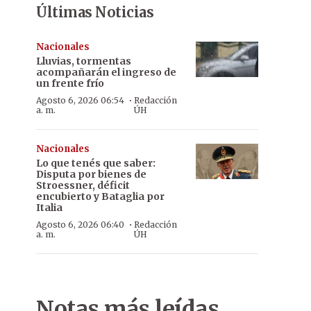
Últimas Noticias
Nacionales
Lluvias, tormentas
acompañarán el ingreso de
un frente frío
·
Agosto 6, 2026 06:54
Redacción
a. m.
ÚH
Nacionales
Lo que tenés que saber:
Disputa por bienes de
Stroessner, déficit
encubierto y Bataglia por
Italia
·
Agosto 6, 2026 06:40
Redacción
a. m.
ÚH
Notas más leídas