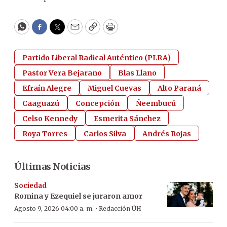
WhatsApp
Facebook
Twitter
Email
Copy
Print
Partido Liberal Radical Auténtico (PLRA)
Pastor Vera Bejarano
Blas Llano
Efraín Alegre
Miguel Cuevas
Alto Paraná
Caaguazú
Concepción
Ñeembucú
Celso Kennedy
Esmerita Sánchez
Roya Torres
Carlos Silva
Andrés Rojas
Últimas Noticias
Sociedad
Romina y Ezequiel se juraron amor
·
Agosto 9, 2026 04:00 a. m.
Redacción ÚH