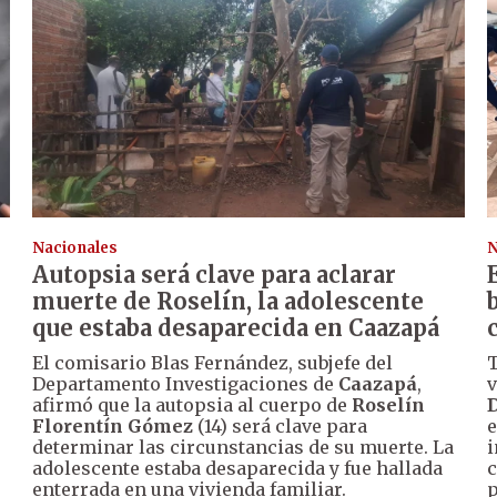
Nacionales
N
Autopsia será clave para aclarar
muerte de Roselín, la adolescente
que estaba desaparecida en Caazapá
El comisario Blas Fernández, subjefe del
T
Departamento Investigaciones de
Caazapá
,
v
afirmó que la autopsia al cuerpo de
Roselín
D
Florentín Gómez
(14) será clave para
e
determinar las circunstancias de su muerte. La
i
adolescente estaba desaparecida y fue hallada
c
enterrada en una vivienda familiar.
p