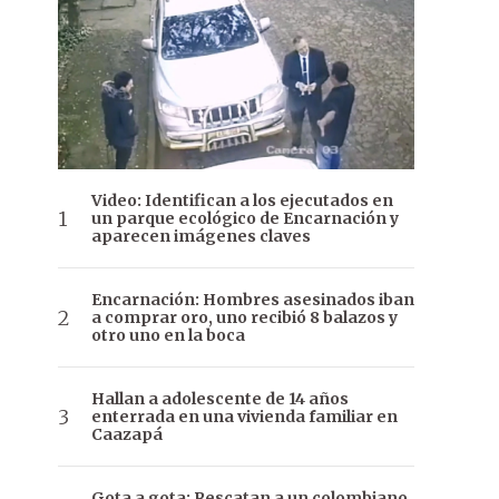
Video: Identifican a los ejecutados en
un parque ecológico de Encarnación y
aparecen imágenes claves
Encarnación: Hombres asesinados iban
a comprar oro, uno recibió 8 balazos y
otro uno en la boca
Hallan a adolescente de 14 años
enterrada en una vivienda familiar en
Caazapá
Gota a gota: Rescatan a un colombiano