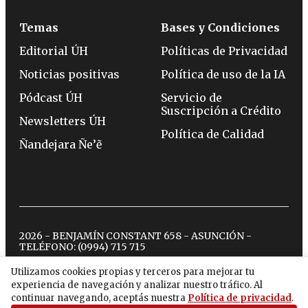
Temas
Bases y Condiciones
Editorial ÚH
Políticas de Privacidad
Noticias positivas
Política de uso de la IA
Pódcast ÚH
Servicio de
Suscripción a Crédito
Newsletters ÚH
Política de Calidad
Ñandejara Ñe’ẽ
2026 - BENJAMÍN CONSTANT 658 - ASUNCIÓN -
TELÉFONO:
(0994) 715 715
Utilizamos cookies propias y terceros para mejorar tu
experiencia de navegación y analizar nuestro tráfico. Al
twitter
instagram
facebook
tiktok
youtube
spotify
continuar navegando, aceptás nuestra
Política de privacidad
.