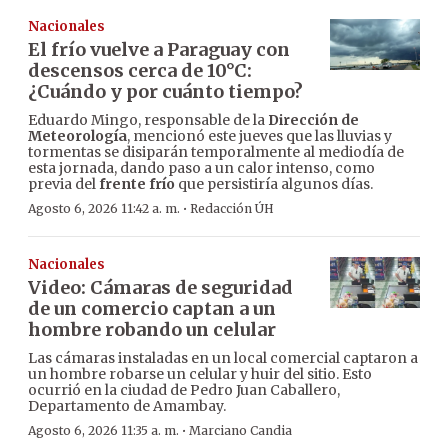
Nacionales
El frío vuelve a Paraguay con
descensos cerca de 10°C:
¿Cuándo y por cuánto tiempo?
Eduardo Mingo, responsable de la
Dirección de
Meteorología
, mencionó este jueves que las lluvias y
tormentas se disiparán temporalmente al mediodía de
esta jornada, dando paso a un calor intenso, como
previa del
frente frío
que persistiría algunos días.
·
Agosto 6, 2026 11:42 a. m.
Redacción ÚH
Nacionales
Video: Cámaras de seguridad
de un comercio captan a un
hombre robando un celular
Las cámaras instaladas en un local comercial captaron a
un hombre robarse un celular y huir del sitio. Esto
ocurrió en la ciudad de Pedro Juan Caballero,
Departamento de Amambay.
·
Agosto 6, 2026 11:35 a. m.
Marciano Candia