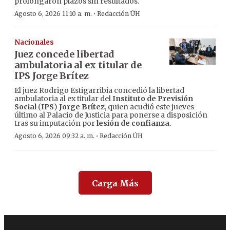
prolongaron plazos sin resultados.
·
Agosto 6, 2026 11:10 a. m.
Redacción ÚH
Nacionales
Juez concede libertad
ambulatoria al ex titular de
IPS Jorge Brítez
El juez Rodrigo Estigarribia concedió la libertad
ambulatoria al ex titular del
Instituto de Previsión
Social
(
IPS
)
Jorge Brítez
, quien acudió este jueves
último al Palacio de Justicia para ponerse a disposición
tras su imputación por
lesión de confianza
.
·
Agosto 6, 2026 09:32 a. m.
Redacción ÚH
Carga Más