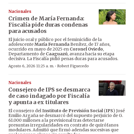
Nacionales
Crimen de María Fernanda:
Fiscalía pide duras condenas
para acusados
El juicio oral y público por el feminicidio de la
adolescente
María Fernanda
Benítez, de 17 años,
ocurrido en mayo de 2025 en
Coronel Oviedo
,
Departamento de
Caaguazú
, avanza hacia su etapa
decisiva. La Fiscalía pidió penas duras para acusados.
·
Agosto 6, 2026 11:25 a. m.
Robert Figueredo
Nacionales
Consejero de IPS se desmarca
de caso indagado por Fiscalía
y apunta a ex titulares
El consejero del
Instituto de Previsión Social
(
IPS
) José
Emilio Argaña se desmarcó del supuesto perjuicio de G.
61.000 millones a la previsional tras detectarse
presuntas irregularidades en contrato de quirófanos
modulares. Admitió que firmó adendas sucesivas que