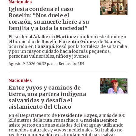
Nacionales
Iglesia condena el caso
Roselín: “Nos duele el
corazón, su muerte hiere a su
familia y a toda la sociedad”
El cardenal
Adalberto Martínez
condenó este domingo
el homicidio de
Roselín Florentín Gómez
, de 14 años,
ocurrido en
Caazapá
. Rezó por la fortaleza de su familia
y por un mayor cuidado hacia los más pequeños,
personas vulnerables, niños y jóvenes.
·
Agosto 9, 2026 06:32 p. m.
Redacción ÚH
Nacionales
Entre yuyos y caminos de
tierra, una partera indígena
salva vidas y desafía el
aislamiento del Chaco
En el Departamento de
Presidente Hayes
, a más de 100
kilómetros de la ruta Transchaco,
Graciela Benítez
asiste partos en zonas aisladas del Paraguay utilizando
remedios naturales y yuyos medicinales. Su trabajo no
recibe remuneración y es fundamental para salvar