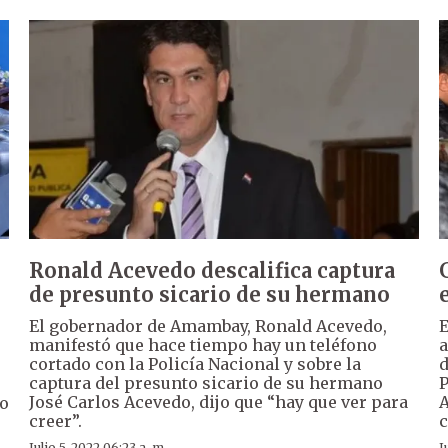
Ronald Acevedo descalifica captura
de presunto sicario de su hermano
El gobernador de Amambay, Ronald Acevedo,
E
manifestó que hace tiempo hay un teléfono
a
cortado con la Policía Nacional y sobre la
d
captura del presunto sicario de su hermano
P
José Carlos Acevedo, dijo que “hay que ver para
A
co
creer”.
c
Julio 5, 2022 06:23 a. m.
J