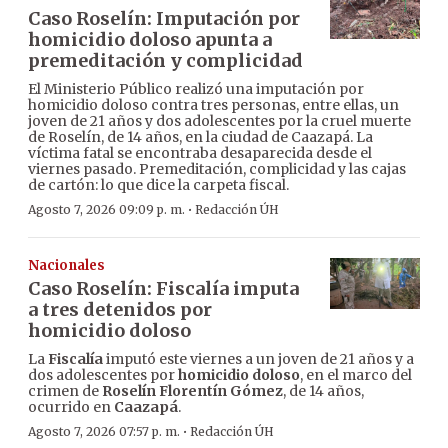
Caso Roselín: Imputación por
homicidio doloso apunta a
premeditación y complicidad
El Ministerio Público realizó una imputación por
homicidio doloso contra tres personas, entre ellas, un
joven de 21 años y dos adolescentes por la cruel muerte
de Roselín, de 14 años, en la ciudad de Caazapá. La
víctima fatal se encontraba desaparecida desde el
viernes pasado. Premeditación, complicidad y las cajas
de cartón: lo que dice la carpeta fiscal.
·
Agosto 7, 2026 09:09 p. m.
Redacción ÚH
Nacionales
Caso Roselín: Fiscalía imputa
a tres detenidos por
homicidio doloso
La
Fiscalía
imputó este viernes a un joven de 21 años y a
dos adolescentes por
homicidio doloso
, en el marco del
crimen de
Roselín Florentín Gómez
, de 14 años,
ocurrido en
Caazapá
.
·
Agosto 7, 2026 07:57 p. m.
Redacción ÚH