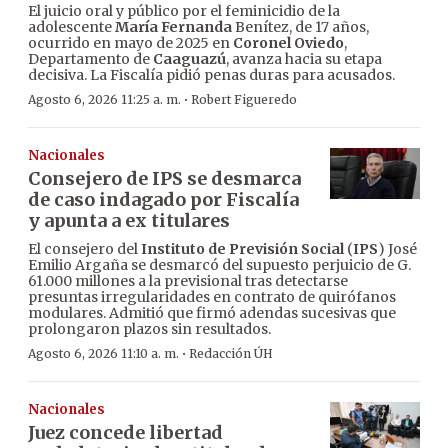
El juicio oral y público por el feminicidio de la
adolescente
María Fernanda
Benítez, de 17 años,
ocurrido en mayo de 2025 en
Coronel Oviedo
,
Departamento de
Caaguazú
, avanza hacia su etapa
decisiva. La Fiscalía pidió penas duras para acusados.
·
Agosto 6, 2026 11:25 a. m.
Robert Figueredo
Nacionales
Consejero de IPS se desmarca
de caso indagado por Fiscalía
y apunta a ex titulares
El consejero del
Instituto de Previsión Social
(
IPS
) José
Emilio Argaña se desmarcó del supuesto perjuicio de G.
61.000 millones a la previsional tras detectarse
presuntas irregularidades en contrato de quirófanos
modulares. Admitió que firmó adendas sucesivas que
prolongaron plazos sin resultados.
·
Agosto 6, 2026 11:10 a. m.
Redacción ÚH
Nacionales
Juez concede libertad