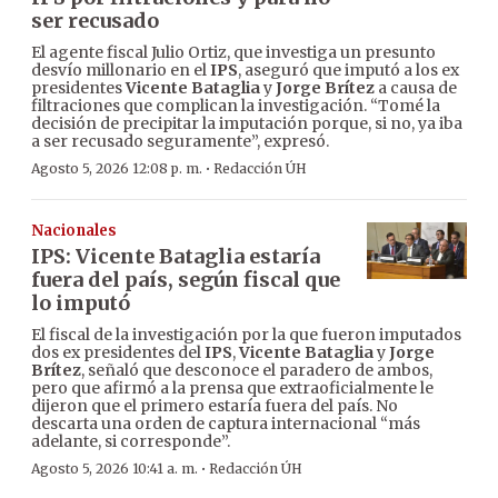
ser recusado
El agente fiscal Julio Ortiz, que investiga un presunto
desvío millonario en el
IPS
, aseguró que imputó a los ex
presidentes
Vicente Bataglia
y
Jorge Brítez
a causa de
filtraciones que complican la investigación. “Tomé la
decisión de precipitar la imputación porque, si no, ya iba
a ser recusado seguramente”, expresó.
·
Agosto 5, 2026 12:08 p. m.
Redacción ÚH
Nacionales
IPS: Vicente Bataglia estaría
fuera del país, según fiscal que
lo imputó
El fiscal de la investigación por la que fueron imputados
dos ex presidentes del
IPS
,
Vicente Bataglia
y
Jorge
Brítez
, señaló que desconoce el paradero de ambos,
pero que afirmó a la prensa que extraoficialmente le
dijeron que el primero estaría fuera del país. No
descarta una orden de captura internacional “más
adelante, si corresponde”.
·
Agosto 5, 2026 10:41 a. m.
Redacción ÚH