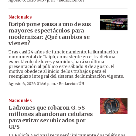
·
Agosto 6, 2026 04:37 p. m.
Redacción ÚH
Nacionales
Itaipú pone pausa a uno de sus
mayores espectáculos para
modernizar: ¿Qué cambios se
vienen?
Tras casi 24 años de funcionamiento, la iluminación
monumental de Itaipú, consistente en el tradicional
espectáculo de luces y sonidos, hará su última
presentación al público este sábado 8 de agosto. El
motivo obedece al inicio de los trabajos para el
reemplazo integral del sistema de iluminación vigente.
·
Agosto 6, 2026 01:46 p. m.
Redacción ÚH
Nacionales
Ladrones que robaron G. 58
millones abandonan celulares
para evitar ser ubicados por
GPS
La Policía Nacional recuperó únicamente dos teléfonos