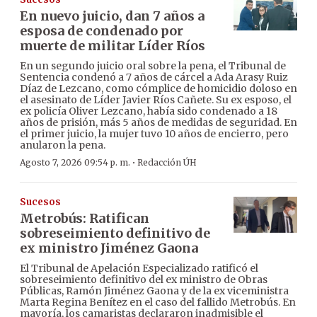
En nuevo juicio, dan 7 años a
esposa de condenado por
muerte de militar Líder Ríos
En un segundo juicio oral sobre la pena, el Tribunal de
Sentencia condenó a 7 años de cárcel a Ada Arasy Ruiz
Díaz de Lezcano, como cómplice de homicidio doloso en
el asesinato de Líder Javier Ríos Cañete. Su ex esposo, el
ex policía Oliver Lezcano, había sido condenado a 18
años de prisión, más 5 años de medidas de seguridad. En
el primer juicio, la mujer tuvo 10 años de encierro, pero
anularon la pena.
·
Agosto 7, 2026 09:54 p. m.
Redacción ÚH
Sucesos
Metrobús: Ratifican
sobreseimiento definitivo de
ex ministro Jiménez Gaona
El Tribunal de Apelación Especializado ratificó el
sobreseimiento definitivo del ex ministro de Obras
Públicas, Ramón Jiménez Gaona y de la ex viceministra
Marta Regina Benítez en el caso del fallido Metrobús. En
mayoría, los camaristas declararon inadmisible el