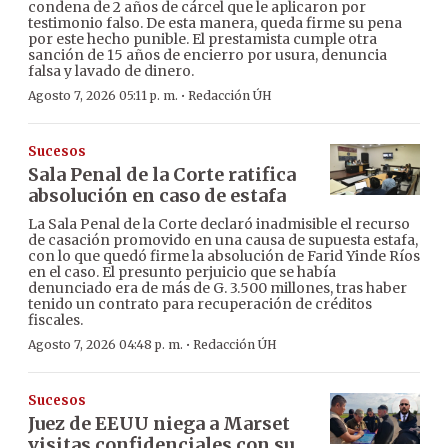
condena de 2 años de cárcel que le aplicaron por
testimonio falso. De esta manera, queda firme su pena
por este hecho punible. El prestamista cumple otra
sanción de 15 años de encierro por usura, denuncia
falsa y lavado de dinero.
·
Agosto 7, 2026 05:11 p. m.
Redacción ÚH
Sucesos
Sala Penal de la Corte ratifica
absolución en caso de estafa
La Sala Penal de la Corte declaró inadmisible el recurso
de casación promovido en una causa de supuesta estafa,
con lo que quedó firme la absolución de Farid Yinde Ríos
en el caso. El presunto perjuicio que se había
denunciado era de más de G. 3.500 millones, tras haber
tenido un contrato para recuperación de créditos
fiscales.
·
Agosto 7, 2026 04:48 p. m.
Redacción ÚH
Sucesos
Juez de EEUU niega a Marset
visitas confidenciales con su