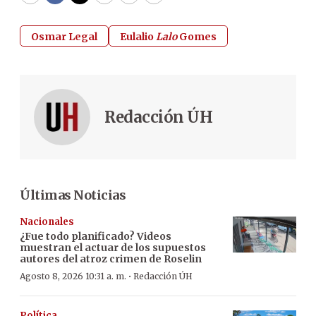
WhatsApp
Facebook
Twitter
Email
Copy
Print
Osmar Legal
Eulalio
Lalo
Gomes
Redacción ÚH
Últimas Noticias
Nacionales
¿Fue todo planificado? Videos
muestran el actuar de los supuestos
autores del atroz crimen de Roselin
·
Agosto 8, 2026 10:31 a. m.
Redacción ÚH
Política