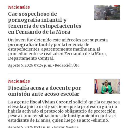
Nacionales
Cae sospechoso de
pornografía infantil y
tenencia de estupefacientes
en Fernando de la Mora
Un joven fue detenido este miércoles por supuesta
pornografía infantil
y por la tenencia de
estupefacientes, aparentemente marihuana. El
procedimiento se realizó en Fernando de la Mora,
Departamento Central.
·
Agosto 5, 2026 07:24 p. m.
Redacción ÚH
Nacionales
Fiscalía acusa a docente por
omisión ante acoso escolar
La
agente fiscal Vivian Coronel
solicitó que la causa sea
elevada a juicio oral y sostiene que la profesora guía no
habría activado el protocolo obligatorio de protección,
pese a conocer situaciones de hostigamiento contra el
estudiante de 12 años, quien luego se auto-eliminó.
·
Agosto 5, 2026 07:13 p. m.
Edgar Medina