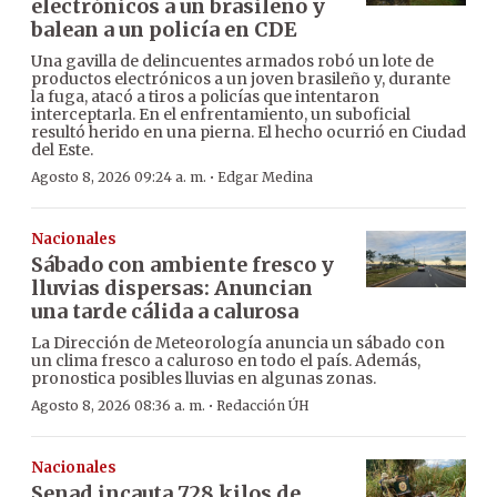
electrónicos a un brasileño y
balean a un policía en CDE
Una gavilla de delincuentes armados robó un lote de
productos electrónicos a un joven brasileño y, durante
la fuga, atacó a tiros a policías que intentaron
interceptarla. En el enfrentamiento, un suboficial
resultó herido en una pierna. El hecho ocurrió en Ciudad
del Este.
·
Agosto 8, 2026 09:24 a. m.
Edgar Medina
Nacionales
Sábado con ambiente fresco y
lluvias dispersas: Anuncian
una tarde cálida a calurosa
La Dirección de Meteorología anuncia un sábado con
un clima fresco a caluroso en todo el país. Además,
pronostica posibles lluvias en algunas zonas.
·
Agosto 8, 2026 08:36 a. m.
Redacción ÚH
Nacionales
Senad incauta 728 kilos de