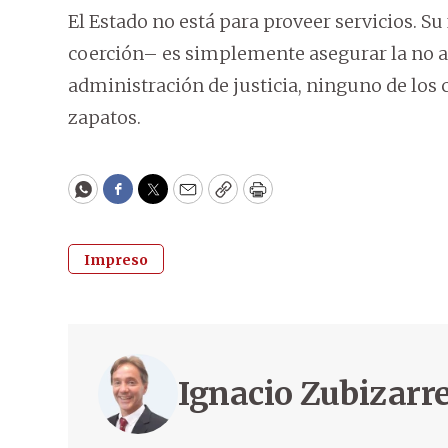
El Estado no está para proveer servicios.
coerción– es simplemente asegurar la no agr
administración de justicia, ninguno de los c
zapatos.
WhatsApp
Facebook
Twitter
Email
Copy
Print
Impreso
Ignacio Zubizarr