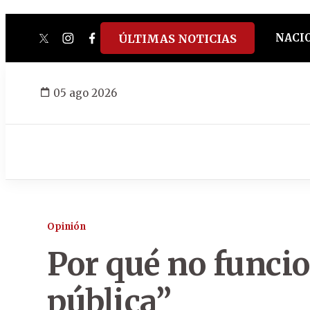
NACI
ÚLTIMAS NOTICIAS
twitter
instagram
facebook
tiktok
youtube
spotify
05 ago 2026
Opinión
Por qué no funci
pública”