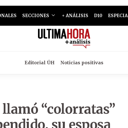
ONALES
SECCIONES
+ ANÁLISIS
D10
ESPECIA
Editorial ÚH
Noticias positivas
e llamó “colorratas”
spendido, su esposa