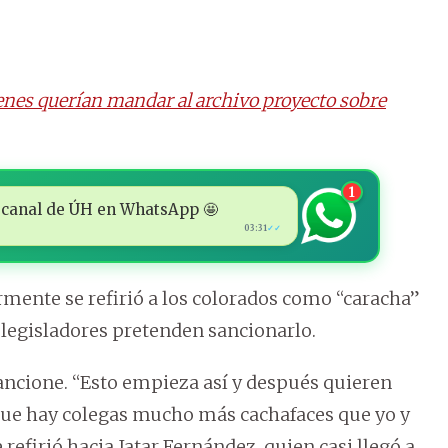
ienes querían mandar al archivo proyecto sobre
1
 al canal de ÚH en WhatsApp 🤩
03:31
✓✓
mente se refirió a los colorados como “caracha”
s legisladores pretenden sancionarlo.
sancione. “Esto empieza así y después quieren
rque hay colegas mucho más cachafaces que yo y
refirió hacia Jatar Fernández, quien casi llegó a