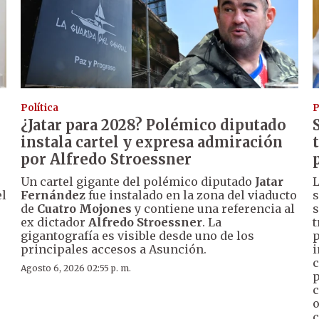
Política
P
¿Jatar para 2028? Polémico diputado
instala cartel y expresa admiración
por Alfredo Stroessner
Un cartel gigante del polémico diputado
Jatar
L
el
Fernández
fue instalado en la zona del viaducto
s
de
Cuatro Mojones
y contiene una referencia al
s
ex dictador
Alfredo Stroessner
. La
t
gigantografía es visible desde uno de los
p
principales accesos a Asunción.
i
c
Agosto 6, 2026 02:55 p. m.
p
c
o
c