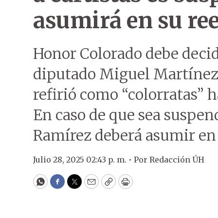
asumirá en su re
Honor Colorado debe decidi
diputado Miguel Martínez,
refirió como “colorratas” h
En caso de que sea suspen
Ramírez deberá asumir en
Julio 28, 2025 02:43 p. m. •
Por
Redacción ÚH
WhatsApp
Facebook
Twitter
Email
Copy
Print