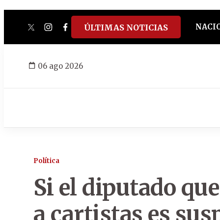
NACI
ÚLTIMAS NOTICIAS
twitter
instagram
facebook
tiktok
youtube
spotify
06 ago 2026
Política
Si el diputado qu
a cartistas es su