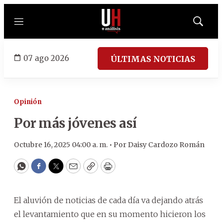
Menú
Mostrar
búsqued
07 ago 2026
ÚLTIMAS NOTICIAS
Opinión
Por más jóvenes así
Octubre 16, 2025 04:00 a. m. •
Por
Daisy Cardozo Román
WhatsApp
Facebook
Twitter
Email
Copy
Print
El aluvión de noticias de cada día va dejando atrás
el levantamiento que en su momento hicieron los