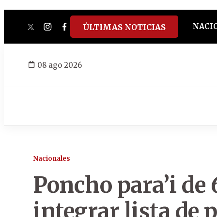
NACI
ÚLTIMAS NOTICIAS
twitter
instagram
facebook
tiktok
youtube
spotify
08 ago 2026
Nacionales
Poncho para’i de 
integrar lista de