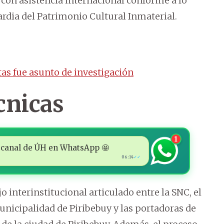
con asistencia internacional conforme a lo
rdia del Patrimonio Cultural Inmaterial.
stas fue asunto de investigación
écnicas
1
 al canal de ÚH en WhatsApp 🤩
06:14
✓✓
o interinstitucional articulado entre la SNC, el
Municipalidad de Piribebuy y las portadoras de