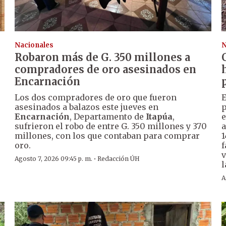
Nacionales
N
Robaron más de G. 350 millones a
compradores de oro asesinados en
Encarnación
Los dos compradores de oro que fueron
E
asesinados a balazos este jueves en
p
Encarnación
, Departamento de
Itapúa
,
e
sufrieron el robo de entre G. 350 millones y 370
a
millones, con los que contaban para comprar
1
oro.
f
v
·
Agosto 7, 2026 09:45 p. m.
Redacción ÚH
l
A