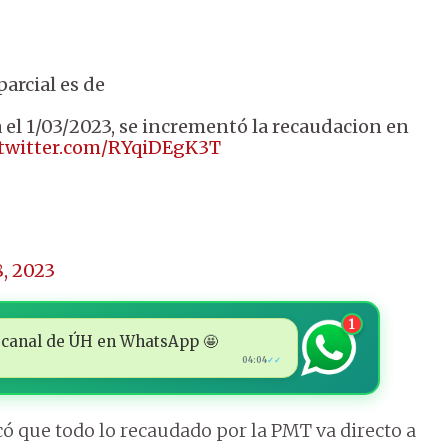
parcial es de
el 1/03/2023, se incrementó la recaudacion en
.twitter.com/RYqiDEgK3T
, 2023
1
 al canal de ÚH en WhatsApp 🤩
04:04
✓✓
có que todo lo recaudado por la PMT va directo a