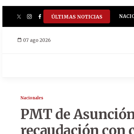
NACI
ÚLTIMAS NOTICIAS
twitter
instagram
facebook
tiktok
youtube
spotify
07 ago 2026
Nacionales
PMT de Asunción c
recaudación con 