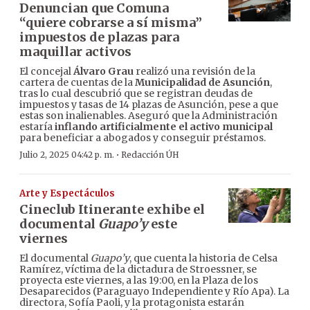
Denuncian que Comuna
“quiere cobrarse a sí misma”
impuestos de plazas para
maquillar activos
El concejal
Álvaro Grau
realizó una revisión de la
cartera de cuentas de la
Municipalidad de Asunción
,
tras lo cual descubrió que se registran deudas de
impuestos y tasas de 14 plazas de Asunción, pese a que
estas son inalienables. Aseguró que la Administración
estaría
inflando artificialmente el activo municipal
para beneficiar a abogados y conseguir préstamos.
·
Julio 2, 2025 04:42 p. m.
Redacción ÚH
Arte y Espectáculos
Cineclub Itinerante exhibe el
documental
Guapo’y
este
viernes
El documental
Guapo’y
, que cuenta la historia de Celsa
Ramírez, víctima de la dictadura de Stroessner, se
proyecta este viernes, a las 19:00, en la Plaza de los
Desaparecidos (Paraguayo Independiente y Río Apa). La
directora, Sofía Paoli, y la protagonista estarán