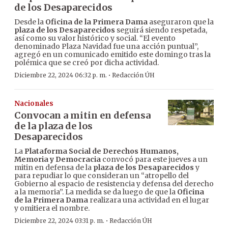
de los Desaparecidos
Desde la
Oficina de la Primera Dama
aseguraron que la
plaza de los Desaparecidos
seguirá siendo respetada,
así como su valor histórico y social. “El evento
denominado Plaza Navidad fue una acción puntual”,
agregó en un comunicado emitido este domingo tras la
polémica que se creó por dicha actividad.
·
Diciembre 22, 2024 06:32 p. m.
Redacción ÚH
Nacionales
Convocan a mitin en defensa
de la plaza de los
Desaparecidos
La
Plataforma Social de Derechos Humanos,
Memoria y Democracia
convocó para este jueves a un
mitin en defensa de la
plaza de los Desaparecidos
y
para repudiar lo que consideran un “atropello del
Gobierno al espacio de resistencia y defensa del derecho
a la memoria”. La medida se da luego de que la
Oficina
de la Primera Dama
realizara una actividad en el lugar
y omitiera el nombre.
·
Diciembre 22, 2024 03:31 p. m.
Redacción ÚH