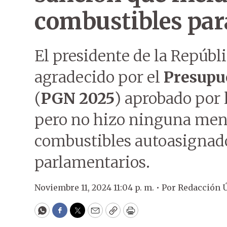
combustibles para
El presidente de la Repúbl
agradecido por el
Presupu
(
PGN 2025
) aprobado por 
pero no hizo ninguna menc
combustibles autoasignado
parlamentarios.
Noviembre 11, 2024 11:04 p. m. •
Por
Redacción 
WhatsApp
Facebook
Twitter
Email
Copy
Print