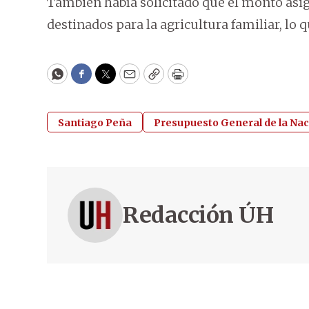
También había solicitado que el monto asi
destinados para la agricultura familiar, lo
WhatsApp
Facebook
Twitter
Email
Copy
Print
Santiago Peña
Presupuesto General de la Nac
Redacción ÚH