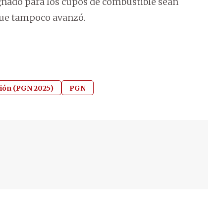
gnado para los cupos de combustible sean
 que tampoco avanzó.
ión (PGN 2025)
PGN