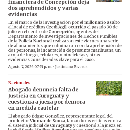
financiera de Concepción deja
dos aprehendidos y varias
evidencias
En el marco de la investigación por el
millonario asalto
al local de créditos
Credi Ágil
, ocurrido el pasado 30 de
julio en el centro de
Concepción
, agentes del
Departamento de Investigaciones de Hechos Punibles
de la
Policía Nacional
realizaron este viernes una serie
de allanamientos que culminaron con la aprehensión de
dos personas, la incautación de presunta marihuana, un
arma de fuego, celulares, motocicletas y otras
evidencias consideradas clave para el caso.
·
Agosto 7, 2026 07:45 p. m.
Justiniano Riveros
Nacionales
Abogado denuncia falta de
Justicia en Curuguaty y
cuestiona a jueza por demora
en medida cautelar
El abogado Édgar González, representante legal del
productor
Viumar de Souza
, lanzó duras críticas contra
el sistema judicial de
Curuguaty
y cuestionó a la jueza en