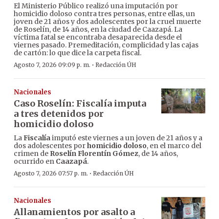
El Ministerio Público realizó una imputación por
homicidio doloso contra tres personas, entre ellas, un
joven de 21 años y dos adolescentes por la cruel muerte
de Roselín, de 14 años, en la ciudad de Caazapá. La
víctima fatal se encontraba desaparecida desde el
viernes pasado. Premeditación, complicidad y las cajas
de cartón: lo que dice la carpeta fiscal.
·
Agosto 7, 2026 09:09 p. m.
Redacción ÚH
Nacionales
Caso Roselín: Fiscalía imputa
a tres detenidos por
homicidio doloso
La
Fiscalía
imputó este viernes a un joven de 21 años y a
dos adolescentes por
homicidio doloso
, en el marco del
crimen de
Roselín Florentín Gómez
, de 14 años,
ocurrido en
Caazapá
.
·
Agosto 7, 2026 07:57 p. m.
Redacción ÚH
Nacionales
Allanamientos por asalto a