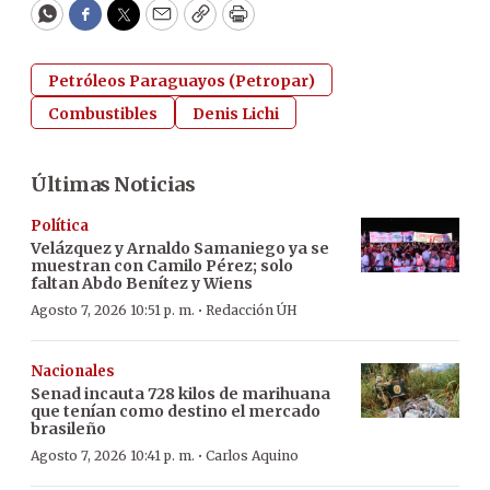
WhatsApp
Facebook
Twitter
Email
Copy
Print
Petróleos Paraguayos (Petropar)
Combustibles
Denis Lichi
Últimas Noticias
Política
Velázquez y Arnaldo Samaniego ya se
muestran con Camilo Pérez; solo
faltan Abdo Benítez y Wiens
·
Agosto 7, 2026 10:51 p. m.
Redacción ÚH
Nacionales
Senad incauta 728 kilos de marihuana
que tenían como destino el mercado
brasileño
·
Agosto 7, 2026 10:41 p. m.
Carlos Aquino