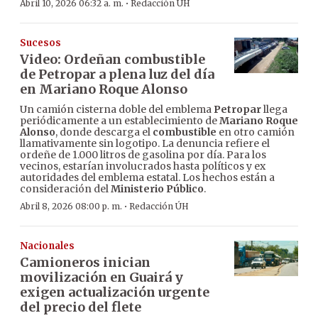
·
Abril 10, 2026 06:32 a. m.
Redacción ÚH
Sucesos
Video: Ordeñan combustible
de Petropar a plena luz del día
en Mariano Roque Alonso
Un camión cisterna doble del emblema
Petropar
llega
periódicamente a un establecimiento de
Mariano Roque
Alonso
, donde descarga el
combustible
en otro camión
llamativamente sin logotipo. La denuncia refiere el
ordeñe de 1.000 litros de gasolina por día. Para los
vecinos, estarían involucrados hasta políticos y ex
autoridades del emblema estatal. Los hechos están a
consideración del
Ministerio Público
.
·
Abril 8, 2026 08:00 p. m.
Redacción ÚH
Nacionales
Camioneros inician
movilización en Guairá y
exigen actualización urgente
del precio del flete