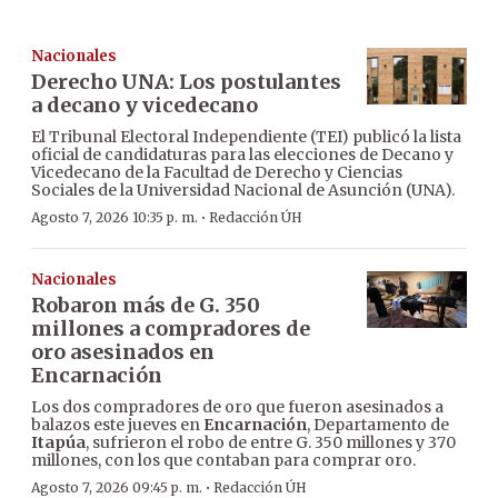
Nacionales
Derecho UNA: Los postulantes
a decano y vicedecano
El Tribunal Electoral Independiente (TEI) publicó la lista
oficial de candidaturas para las elecciones de Decano y
Vicedecano de la Facultad de Derecho y Ciencias
Sociales de la Universidad Nacional de Asunción (UNA).
·
Agosto 7, 2026 10:35 p. m.
Redacción ÚH
Nacionales
Robaron más de G. 350
millones a compradores de
oro asesinados en
Encarnación
Los dos compradores de oro que fueron asesinados a
balazos este jueves en
Encarnación
, Departamento de
Itapúa
, sufrieron el robo de entre G. 350 millones y 370
millones, con los que contaban para comprar oro.
·
Agosto 7, 2026 09:45 p. m.
Redacción ÚH