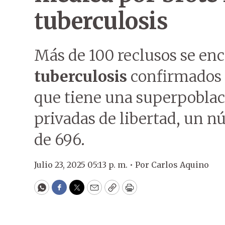
tuberculosis
Más de 100 reclusos se en
tuberculosis
confirmados 
que tiene una superpoblac
privadas de libertad, un n
de 696.
Julio 23, 2025 05:13 p. m. •
Por
Carlos Aquino
WhatsApp
Facebook
Twitter
Email
Copy
Print