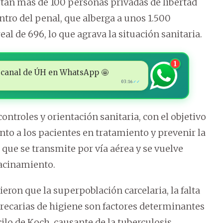
rtan más de 100 personas privadas de libertad
ntro del penal, que alberga a unos 1.500
al de 696, lo que agrava la situación sanitaria.
1
 al canal de ÚH en WhatsApp 🤩
03:16
✓✓
ntroles y orientación sanitaria, con el objetivo
nto a los pacientes en tratamiento y prevenir la
que se transmite por vía aérea y se vuelve
acinamiento.
ieron que la superpoblación carcelaria, la falta
precarias de higiene son factores determinantes
ilo de Koch, causante de la tuberculosis.