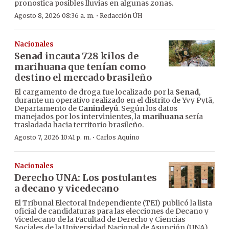
pronostica posibles lluvias en algunas zonas.
·
Agosto 8, 2026 08:36 a. m.
Redacción ÚH
Nacionales
Senad incauta 728 kilos de
marihuana que tenían como
destino el mercado brasileño
El cargamento de droga fue localizado por la
Senad
,
durante un operativo realizado en el distrito de Yvy Pytã,
Departamento de
Canindeyú
. Según los datos
manejados por los intervinientes, la
marihuana
sería
trasladada hacia territorio brasileño.
·
Agosto 7, 2026 10:41 p. m.
Carlos Aquino
Nacionales
Derecho UNA: Los postulantes
a decano y vicedecano
El Tribunal Electoral Independiente (TEI) publicó la lista
oficial de candidaturas para las elecciones de Decano y
Vicedecano de la Facultad de Derecho y Ciencias
Sociales de la Universidad Nacional de Asunción (UNA).