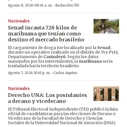
·
Agosto 8, 2026 08:36 a. m.
Redacción ÚH
Nacionales
Senad incauta 728 kilos de
marihuana que tenían como
destino el mercado brasileño
El cargamento de droga fue localizado por la
Senad
,
durante un operativo realizado en el distrito de Yvy Pytã,
Departamento de
Canindeyú
. Según los datos
manejados por los intervinientes, la
marihuana
sería
trasladada hacia territorio brasileño.
·
Agosto 7, 2026 10:41 p. m.
Carlos Aquino
Nacionales
Derecho UNA: Los postulantes
a decano y vicedecano
El Tribunal Electoral Independiente (TEI) publicó la lista
oficial de candidaturas para las elecciones de Decano y
Vicedecano de la Facultad de Derecho y Ciencias
Sociales de la Universidad Nacional de Asunción (UNA).