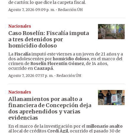
de cartón: lo que dice la carpeta fiscal.
·
Agosto 7, 2026 09:09 p. m.
Redacción ÚH
Nacionales
Caso Roselín: Fiscalía imputa
a tres detenidos por
homicidio doloso
La
Fiscalía
imputó este viernes a un joven de 21 años y a
dos adolescentes por
homicidio doloso
, en el marco del
crimen de
Roselín Florentín Gómez
, de 14 años,
ocurrido en
Caazapá
.
·
Agosto 7, 2026 07:57 p. m.
Redacción ÚH
Nacionales
Allanamientos por asalto a
financiera de Concepción deja
dos aprehendidos y varias
evidencias
En el marco de la investigación por el
millonario asalto
al local de créditos
Credi Ágil
, ocurrido el pasado 30 de