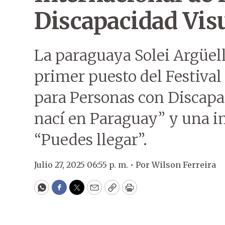
Discapacidad Vis
La paraguaya Solei Argüel
primer puesto del Festival
para Personas con Discapac
nací en Paraguay” y una i
“Puedes llegar”.
Julio 27, 2025 06:55 p. m. •
Por
Wilson Ferreira
WhatsApp
Facebook
Twitter
Email
Copy
Print