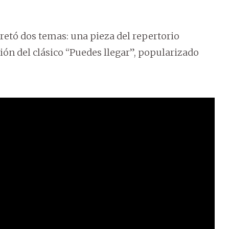
retó dos temas: una pieza del repertorio
ión del clásico “Puedes llegar”, popularizado