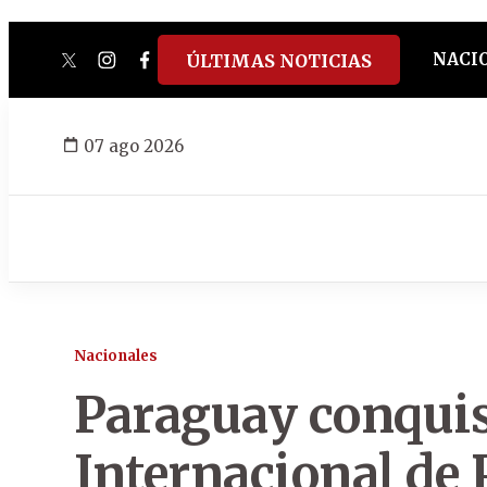
NACI
ÚLTIMAS NOTICIAS
twitter
instagram
facebook
tiktok
youtube
spotify
07 ago 2026
Nacionales
Paraguay conquist
Internacional de