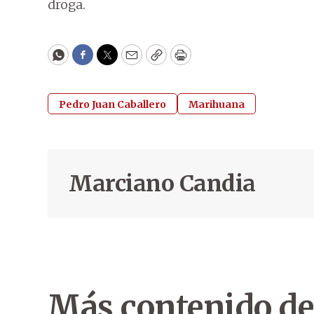
droga.
WhatsApp
Facebook
Twitter
Email
Copy
Print
Pedro Juan Caballero
Marihuana
Marciano Candia
Más contenido de