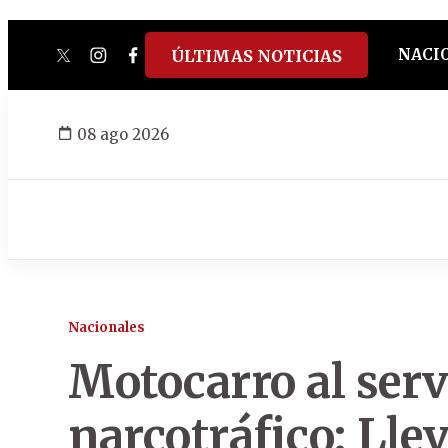
NACI
ÚLTIMAS NOTICIAS
twitter
instagram
facebook
tiktok
youtube
spotify
08 ago 2026
Nacionales
Motocarro al serv
narcotráfico: Lle