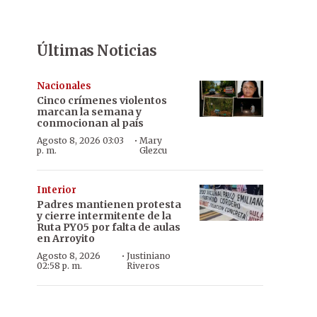
Últimas Noticias
Nacionales
Cinco crímenes violentos
marcan la semana y
conmocionan al país
·
Agosto 8, 2026 03:03
Mary
p. m.
Glezcu
Interior
Padres mantienen protesta
y cierre intermitente de la
Ruta PY05 por falta de aulas
en Arroyito
·
Agosto 8, 2026
Justiniano
02:58 p. m.
Riveros