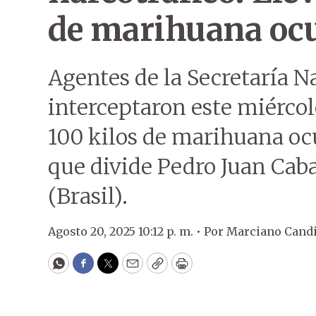
de marihuana ocu
Agentes de la Secretaría N
interceptaron este miérco
100 kilos de marihuana ocu
que divide Pedro Juan Caba
(Brasil).
Agosto 20, 2025 10:12 p. m. •
Por
Marciano Cand
WhatsApp
Facebook
Twitter
Email
Copy
Print