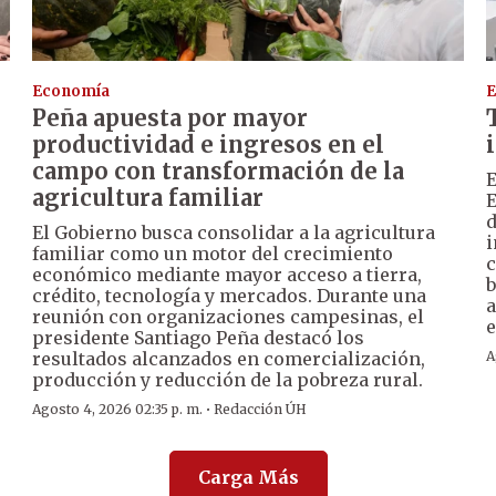
Economía
E
Peña apuesta por mayor
productividad e ingresos en el
campo con transformación de la
E
agricultura familiar
E
d
El Gobierno busca consolidar a la agricultura
i
familiar como un motor del crecimiento
c
económico mediante mayor acceso a tierra,
b
crédito, tecnología y mercados. Durante una
a
reunión con organizaciones campesinas, el
e
presidente Santiago Peña destacó los
resultados alcanzados en comercialización,
A
producción y reducción de la pobreza rural.
·
Agosto 4, 2026 02:35 p. m.
Redacción ÚH
Carga Más