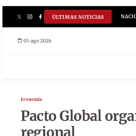
NACI
ÚLTIMAS NOTICIAS
twitter
instagram
facebook
tiktok
youtube
spotify
05 ago 2026
Economía
Pacto Global org
regional