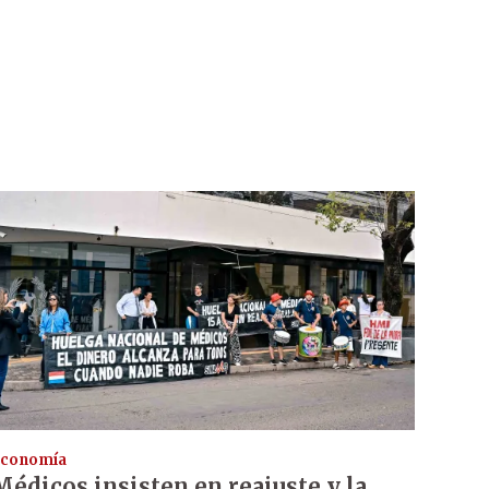
conomía
Médicos insisten en reajuste y la