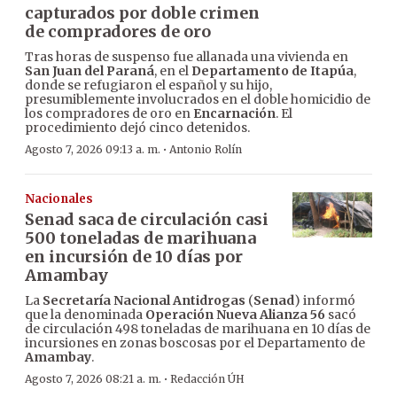
capturados por doble crimen
de compradores de oro
Tras horas de suspenso fue allanada una vivienda en
San Juan del Paraná
, en el
Departamento de Itapúa
,
donde se refugiaron el español y su hijo,
presumiblemente involucrados en el doble homicidio de
los compradores de oro en
Encarnación
. El
procedimiento dejó cinco detenidos.
·
Agosto 7, 2026 09:13 a. m.
Antonio Rolín
Nacionales
Senad saca de circulación casi
500 toneladas de marihuana
en incursión de 10 días por
Amambay
La
Secretaría Nacional Antidrogas
(
Senad
) informó
que la denominada
Operación Nueva Alianza 56
sacó
de circulación 498 toneladas de marihuana en 10 días de
incursiones en zonas boscosas por el Departamento de
Amambay
.
·
Agosto 7, 2026 08:21 a. m.
Redacción ÚH