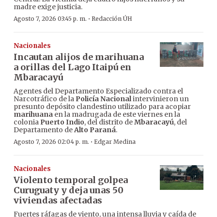
madre exige justicia.
·
Agosto 7, 2026 03:45 p. m.
Redacción ÚH
Nacionales
Incautan alijos de marihuana
a orillas del Lago Itaipú en
Mbaracayú
Agentes del Departamento Especializado contra el
Narcotráfico de la
Policía Nacional
intervinieron un
presunto depósito clandestino utilizado para acopiar
marihuana
en la madrugada de este viernes en la
colonia
Puerto Indio
, del distrito de
Mbaracayú
, del
Departamento de
Alto Paraná
.
·
Agosto 7, 2026 02:04 p. m.
Edgar Medina
Nacionales
Violento temporal golpea
Curuguaty y deja unas 50
viviendas afectadas
Fuertes ráfagas de viento, una intensa lluvia y caída de