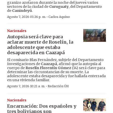
granizo azotaron durante la noche del jueves varios
sectores de la ciudad de
Curuguaty
, del Departamento
de
Canindeyú
.
·
Agosto 7, 2026 01:26 p. m.
Carlos Aquino
Nacionales
Autopsia será clave para
aclarar muerte de Roselín, la
adolescente que estaba
desaparecida en Caazapá
El comisario Blas Fernández, subjefe del Departamento
Investigaciones de
Caazapá
, afirmó que la autopsia al
cuerpo de
Roselín Florentín Gómez
(14) será clave para
determinar las circunstancias de su muerte. La
adolescente estaba desaparecida y fue hallada enterrada
en una vivienda familiar.
·
Agosto 7, 2026 10:21 a. m.
Redacción ÚH
Nacionales
Encarnación: Dos españoles y
tres bolivianos son