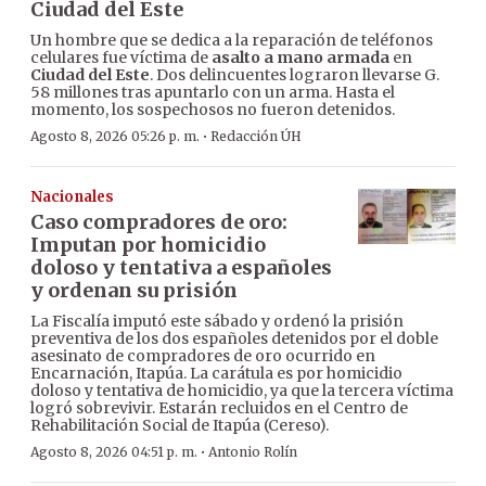
Ciudad del Este
Un hombre que se dedica a la reparación de teléfonos
celulares fue víctima de
asalto a mano armada
en
Ciudad del Este
. Dos delincuentes lograron llevarse G.
58 millones tras apuntarlo con un arma. Hasta el
momento, los sospechosos no fueron detenidos.
·
Agosto 8, 2026 05:26 p. m.
Redacción ÚH
Nacionales
Caso compradores de oro:
Imputan por homicidio
doloso y tentativa a españoles
y ordenan su prisión
La Fiscalía imputó este sábado y ordenó la prisión
preventiva de los dos españoles detenidos por el doble
asesinato de compradores de oro ocurrido en
Encarnación, Itapúa. La carátula es por homicidio
doloso y tentativa de homicidio, ya que la tercera víctima
logró sobrevivir. Estarán recluidos en el Centro de
Rehabilitación Social de Itapúa (Cereso).
·
Agosto 8, 2026 04:51 p. m.
Antonio Rolín