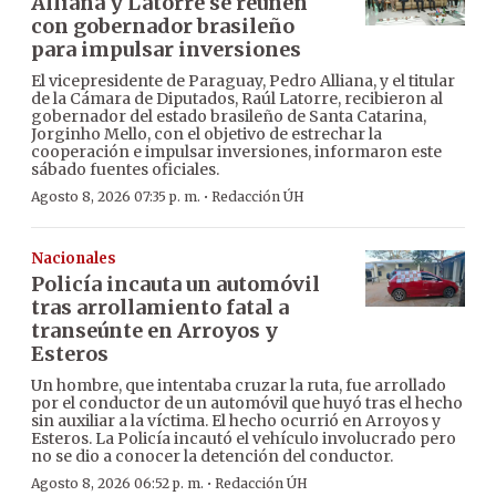
Alliana y Latorre se reúnen
con gobernador brasileño
para impulsar inversiones
El vicepresidente de Paraguay, Pedro Alliana, y el titular
de la Cámara de Diputados, Raúl Latorre, recibieron al
gobernador del estado brasileño de Santa Catarina,
Jorginho Mello, con el objetivo de estrechar la
cooperación e impulsar inversiones, informaron este
sábado fuentes oficiales.
·
Agosto 8, 2026 07:35 p. m.
Redacción ÚH
Nacionales
Policía incauta un automóvil
tras arrollamiento fatal a
transeúnte en Arroyos y
Esteros
Un hombre, que intentaba cruzar la ruta, fue arrollado
por el conductor de un automóvil que huyó tras el hecho
sin auxiliar a la víctima. El hecho ocurrió en Arroyos y
Esteros. La Policía incautó el vehículo involucrado pero
no se dio a conocer la detención del conductor.
·
Agosto 8, 2026 06:52 p. m.
Redacción ÚH