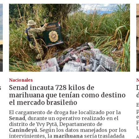
Nacionales
N
s
Senad incauta 728 kilos de
marihuana que tenían como destino
el mercado brasileño
E
p
El cargamento de droga fue localizado por la
e
Senad
, durante un operativo realizado en el
F
distrito de Yvy Pytã, Departamento de
U
Canindeyú
. Según los datos manejados por los
intervinientes, la
marihuana
sería trasladada
A