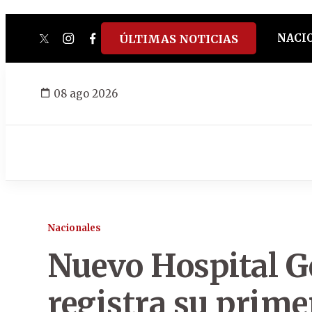
NACI
ÚLTIMAS NOTICIAS
twitter
instagram
facebook
tiktok
youtube
spotify
08 ago 2026
Nacionales
Nuevo Hospital G
registra su prim