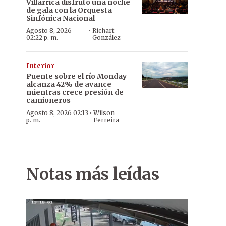
Villarrica disfrutó una noche
de gala con la Orquesta
Sinfónica Nacional
·
Agosto 8, 2026
Richart
02:22 p. m.
González
Interior
Puente sobre el río Monday
alcanza 42% de avance
mientras crece presión de
camioneros
·
Agosto 8, 2026 02:13
Wilson
p. m.
Ferreira
Notas más leídas