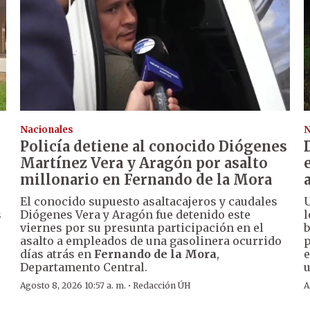
Nacionales
N
Policía detiene al conocido Diógenes
Martínez Vera y Aragón por asalto
millonario en Fernando de la Mora
El conocido supuesto asaltacajeros y caudales
U
s
Diógenes Vera y Aragón fue detenido este
l
viernes por su presunta participación en el
b
asalto a empleados de una gasolinera ocurrido
p
días atrás en
Fernando de la Mora
,
e
Departamento Central.
u
·
Agosto 8, 2026 10:57 a. m.
Redacción ÚH
A