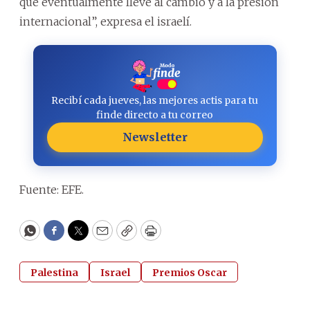
que eventualmente lleve al cambio y a la presión
internacional”, expresa el israelí.
Recibí cada jueves, las mejores actis para tu
finde directo a tu correo
Newsletter
Fuente: EFE.
WhatsApp
Facebook
Twitter
Email
Copy
Print
Palestina
Israel
Premios Oscar