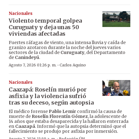
Nacionales
Violento temporal golpea
Curuguaty y deja unas 50
viviendas afectadas
Fuertes ráfagas de viento, una intensa lluvia y caída de
granizo azotaron durante la noche del jueves varios
sectores de la ciudad de
Curuguaty
, del Departamento
de
Canindeyú
.
·
Agosto 7, 2026 01:26 p. m.
Carlos Aquino
Nacionales
Caazapá: Roselín murió por
asfixia y la violencia sufrió
tras su deceso, según autopsia
El médico forense
Pablo Lemir
confirmó la causa de
muerte de
Roselín Florentín Gómez
, la adolescente de
14 años que estaba desaparecida y la hallaron enterrada
en
Caazapá
. Informó que la autopsia determinó que el
fallecimiento se produjo por asfixia por inmersión.
Agosto 7, 2026 11:59 a. m.
Redacción ÚH