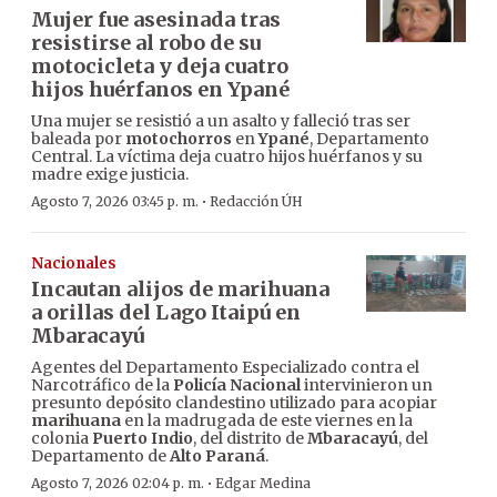
Mujer fue asesinada tras
resistirse al robo de su
motocicleta y deja cuatro
hijos huérfanos en Ypané
Una mujer se resistió a un asalto y falleció tras ser
baleada por
motochorros
en
Ypané
, Departamento
Central. La víctima deja cuatro hijos huérfanos y su
madre exige justicia.
·
Agosto 7, 2026 03:45 p. m.
Redacción ÚH
Nacionales
Incautan alijos de marihuana
a orillas del Lago Itaipú en
Mbaracayú
Agentes del Departamento Especializado contra el
Narcotráfico de la
Policía Nacional
intervinieron un
presunto depósito clandestino utilizado para acopiar
marihuana
en la madrugada de este viernes en la
colonia
Puerto Indio
, del distrito de
Mbaracayú
, del
Departamento de
Alto Paraná
.
·
Agosto 7, 2026 02:04 p. m.
Edgar Medina