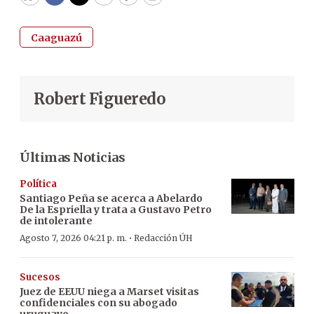
WhatsApp
Facebook
Twitter
Email
Copy
Print
Caaguazú
Robert Figueredo
Últimas Noticias
Política
Santiago Peña se acerca a Abelardo
De la Espriella y trata a Gustavo Petro
de intolerante
·
Agosto 7, 2026 04:21 p. m.
Redacción ÚH
Sucesos
Juez de EEUU niega a Marset visitas
confidenciales con su abogado
uruguayo