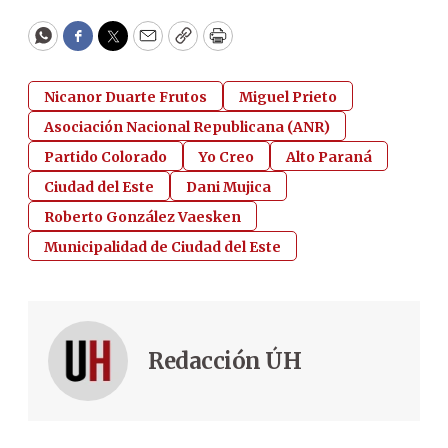
WhatsApp
Facebook
Twitter
Email
Copy
Print
Nicanor Duarte Frutos
Miguel Prieto
Asociación Nacional Republicana (ANR)
Partido Colorado
Yo Creo
Alto Paraná
Ciudad del Este
Dani Mujica
Roberto González Vaesken
Municipalidad de Ciudad del Este
Redacción ÚH