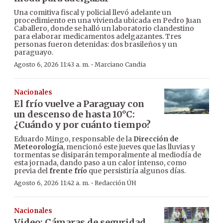
Una comitiva fiscal y policial llevó adelante un
procedimiento en una vivienda ubicada en Pedro Juan
Caballero, donde se halló un laboratorio clandestino
para elaborar medicamentos adelgazantes. Tres
personas fueron detenidas: dos brasileños y un
paraguayo.
·
Agosto 6, 2026 11:43 a. m.
Marciano Candia
Nacionales
El frío vuelve a Paraguay con
un descenso de hasta 10°C:
¿Cuándo y por cuánto tiempo?
Eduardo Mingo, responsable de la
Dirección de
Meteorología
, mencionó este jueves que las lluvias y
tormentas se disiparán temporalmente al mediodía de
esta jornada, dando paso a un calor intenso, como
previa del
frente frío
que persistiría algunos días.
·
Agosto 6, 2026 11:42 a. m.
Redacción ÚH
Nacionales
Video: Cámaras de seguridad