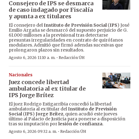
Consejero de IPS se desmarca
de caso indagado por Fiscalía
y apunta a ex titulares
El consejero del
Instituto de Previsión Social
(
IPS
) José
Emilio Argaña se desmarcó del supuesto perjuicio de G.
61.000 millones a la previsional tras detectarse
presuntas irregularidades en contrato de quirófanos
modulares. Admitió que firmó adendas sucesivas que
prolongaron plazos sin resultados.
·
Agosto 6, 2026 11:10 a. m.
Redacción ÚH
Nacionales
Juez concede libertad
ambulatoria al ex titular de
IPS Jorge Brítez
El juez Rodrigo Estigarribia concedió la libertad
ambulatoria al ex titular del
Instituto de Previsión
Social
(
IPS
)
Jorge Brítez
, quien acudió este jueves
último al Palacio de Justicia para ponerse a disposición
tras su imputación por
lesión de confianza
.
·
Agosto 6, 2026 09:32 a. m.
Redacción ÚH