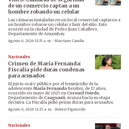
de un comercio captan a un
hombre robando un celular
Las cámaras instaladas en un local comercial captaron a
un hombre robarse un celular y huir del sitio. Esto
ocurrió en la ciudad de Pedro Juan Caballero,
Departamento de Amambay.
·
Agosto 6, 2026 11:35 a. m.
Marciano Candia
Nacionales
Crimen de María Fernanda:
Fiscalía pide duras condenas
para acusados
El juicio oral y público por el feminicidio de la
adolescente
María Fernanda
Benítez, de 17 años,
ocurrido en mayo de 2025 en
Coronel Oviedo
,
Departamento de
Caaguazú
, avanza hacia su etapa
decisiva. La Fiscalía pidió penas duras para acusados.
·
Agosto 6, 2026 11:25 a. m.
Robert Figueredo
Nacionales