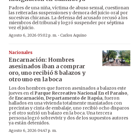
Padres de una niña, víctima de abuso sexual, cuestionan
las reiteradas suspensiones y demora del juicio oral por
sucesivas chicanas. La defensa del acusado recusó a los
miembros del tribunal y logró suspender por séptima
vez el juicio.
·
Agosto 6, 2026 05:02 p. m.
Carlos Aquino
Nacionales
Encarnación: Hombres
asesinados iban a comprar
oro, uno recibió 8 balazos y
otro uno en la boca
Los dos hombres que fueron asesinados a balazos este
jueves en el
Parque Recreativo Nacional En el Paraíso
,
de
Encarnación
,
Departamento de Itapúa
, fueron
hallados en una vivienda totalmente maniatados con
precintas y cinta de embalaje, uno recibió ocho disparos
y el otro sufrió un balazo en la boca. Una tercera
persona logró sobrevivir y dos de los supuestos autores
ya están detenidos.
Agosto 6, 2026 04:47 p. m.