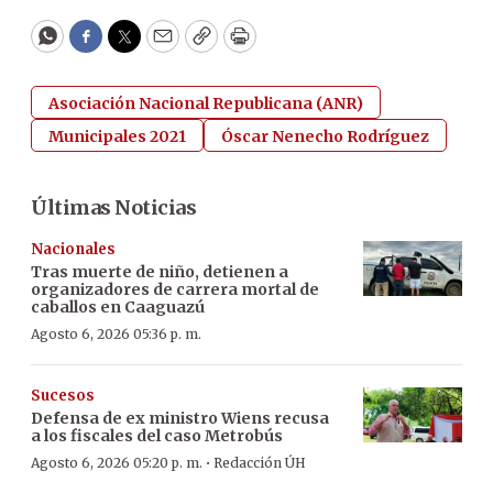
WhatsApp
Facebook
Twitter
Email
Copy
Print
Asociación Nacional Republicana (ANR)
Municipales 2021
Óscar Nenecho Rodríguez
Últimas Noticias
Nacionales
Tras muerte de niño, detienen a
organizadores de carrera mortal de
caballos en Caaguazú
Agosto 6, 2026 05:36 p. m.
Sucesos
Defensa de ex ministro Wiens recusa
a los fiscales del caso Metrobús
·
Agosto 6, 2026 05:20 p. m.
Redacción ÚH