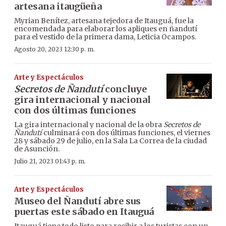
artesana itaugüeña
Myrian Benítez, artesana tejedora de Itauguá, fue la
encomendada para elaborar los apliques en ñandutí
para el vestido de la primera dama, Leticia Ocampos.
Agosto 20, 2023 12:30 p. m.
Arte y Espectáculos
Secretos de Ñandutí
concluye
gira internacional y nacional
con dos últimas funciones
La gira internacional y nacional de la obra
Secretos de
Ñandutí
culminará con dos últimas funciones, el viernes
28 y sábado 29 de julio, en la Sala La Correa de la ciudad
de Asunción.
Julio 21, 2023 01:43 p. m.
Arte y Espectáculos
Museo del Ñandutí abre sus
puertas este sábado en Itauguá
Itauguá tiene todo listo para recibir a los turistas con un