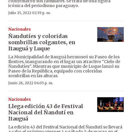
confirmaron sus familiares. Se trata de una figura
icónica del periodismo paraguayo.
Julio 25, 2022 02:39 p. m.
Nacionales
Ñandutíes y coloridas
sombrillas colgantes, en
Itauguá y Luque
La Municipalidad de Itauguá hermoseó su Paseo de los
Ilustres, inaugurando en el lugar un atractivo “Cielo de
Ñandutíes”. Mientras que municipio de Luque lanzó su
Paseo de la República, equipado con coloridas
sombrillas en las alturas.
Junio 26, 2022 04:05 p. m.
Nacionales
Llega edición 43 de Festival
Nacional del Ñandutí en
Itauguá
La edición 43 del Festival Nacional del Ñandutí se llevará
a cabo el próximo viernes 4 y sábado 5 de marzo en el