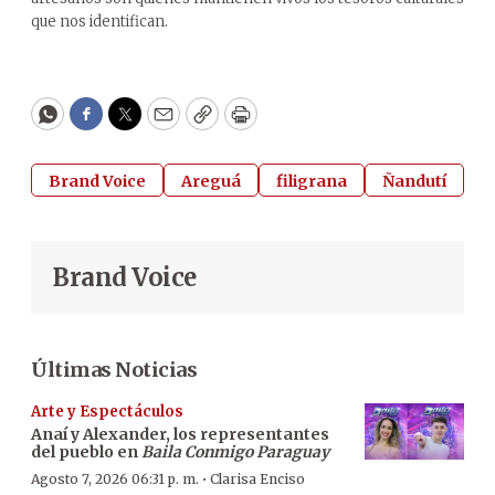
que nos identifican.
WhatsApp
Facebook
Twitter
Email
Copy
Print
Brand Voice
Areguá
filigrana
Ñandutí
Brand Voice
Últimas Noticias
Arte y Espectáculos
Anaí y Alexander, los representantes
del pueblo en
Baila Conmigo Paraguay
·
Agosto 7, 2026 06:31 p. m.
Clarisa Enciso