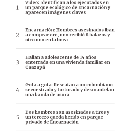
Video: Identifican a los ejecutados en
un parque ecológico de Encarnación y
aparecen imágenes claves
Encarnación: Hombres asesinados iban
a comprar oro, uno recibió 8 balazos y
otro uno en la boca
Hallan a adolescente de 14 años
enterrada en una vivienda familiar en
Caazapá
Gota a gota: Rescatan a un colombiano
secuestrado y torturado y desmantelan
una banda de usura
Dos hombres son asesinados a tiros y
un tercero queda herido en parque
privado de Encarnación