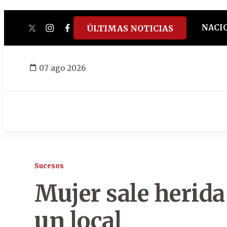
NACI
ÚLTIMAS NOTICIAS
twitter
instagram
facebook
tiktok
youtube
spotify
07 ago 2026
Sucesos
Mujer sale herida
un local