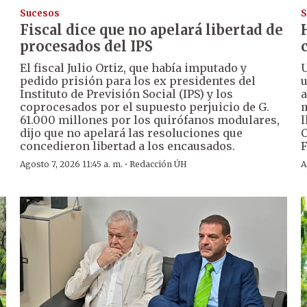
Sucesos
S
Fiscal dice que no apelará libertad de
procesados del IPS
El fiscal Julio Ortiz, que había imputado y
U
pedido prisión para los ex presidentes del
u
Instituto de Previsión Social (IPS) y los
a
coprocesados por el supuesto perjuicio de G.
m
61.000 millones por los quirófanos modulares,
l
dijo que no apelará las resoluciones que
C
concedieron libertad a los encausados.
F
·
Agosto 7, 2026 11:45 a. m.
Redacción ÚH
A