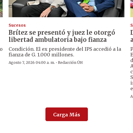
Sucesos
S
Brítez se presentó y juez le otorgó
libertad ambulatoria bajo fianza
ro
Condición. El ex presidente del IPS accedió a la
P
fianza de G. 1.000 millones.
E
d
·
Agosto 7, 2026 04:00 a. m.
Redacción ÚH
A
c
S
i
e
A
Carga Más