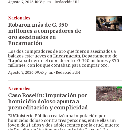
·
Agosto 7, 2026 10:35 p. m.
Redacción ÚH
Nacionales
Robaron más de G. 350
millones a compradores de
oro asesinados en
Encarnación
Los dos compradores de oro que fueron asesinados a
balazos este jueves en
Encarnación
, Departamento de
Itapúa
, sufrieron el robo de entre G. 350 millones y 370
millones, con los que contaban para comprar oro.
·
Agosto 7, 2026 09:45 p. m.
Redacción ÚH
Nacionales
Caso Roselín: Imputación por
homicidio doloso apunta a
premeditación y complicidad
El Ministerio Público realizó una imputación por
homicidio doloso contra tres personas, entre ellas, un
joven de 21 años y dos adolescentes por la cruel muerte
de Roselín, de 14 años, en la ciudad de Caazapá. La