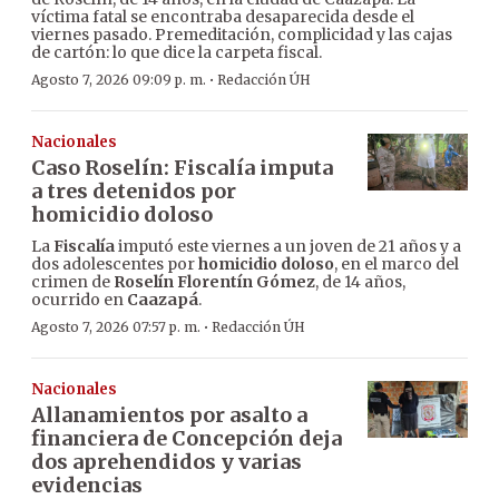
víctima fatal se encontraba desaparecida desde el
viernes pasado. Premeditación, complicidad y las cajas
de cartón: lo que dice la carpeta fiscal.
·
Agosto 7, 2026 09:09 p. m.
Redacción ÚH
Nacionales
Caso Roselín: Fiscalía imputa
a tres detenidos por
homicidio doloso
La
Fiscalía
imputó este viernes a un joven de 21 años y a
dos adolescentes por
homicidio doloso
, en el marco del
crimen de
Roselín Florentín Gómez
, de 14 años,
ocurrido en
Caazapá
.
·
Agosto 7, 2026 07:57 p. m.
Redacción ÚH
Nacionales
Allanamientos por asalto a
financiera de Concepción deja
dos aprehendidos y varias
evidencias