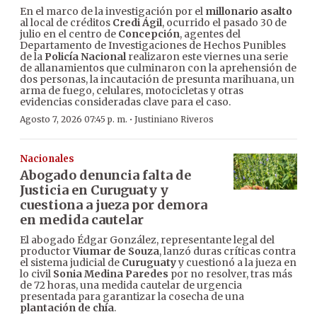
En el marco de la investigación por el
millonario asalto
al local de créditos
Credi Ágil
, ocurrido el pasado 30 de
julio en el centro de
Concepción
, agentes del
Departamento de Investigaciones de Hechos Punibles
de la
Policía Nacional
realizaron este viernes una serie
de allanamientos que culminaron con la aprehensión de
dos personas, la incautación de presunta marihuana, un
arma de fuego, celulares, motocicletas y otras
evidencias consideradas clave para el caso.
·
Agosto 7, 2026 07:45 p. m.
Justiniano Riveros
Nacionales
Abogado denuncia falta de
Justicia en Curuguaty y
cuestiona a jueza por demora
en medida cautelar
El abogado Édgar González, representante legal del
productor
Viumar de Souza
, lanzó duras críticas contra
el sistema judicial de
Curuguaty
y cuestionó a la jueza en
lo civil
Sonia Medina Paredes
por no resolver, tras más
de 72 horas, una medida cautelar de urgencia
presentada para garantizar la cosecha de una
plantación de chía
.