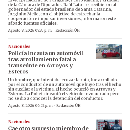
El vicepresidente de Paraguay, Pedro Alliana, y el titular
de la Cámara de Diputados, Raúl Latorre, recibieron al
gobernador del estado brasileño de Santa Catarina,
Jorginho Mello, con el objetivo de estrechar la
cooperación e impulsar inversiones, informaron este
sábado fuentes oficiales.
·
Agosto 8, 2026 07:35 p. m.
Redacción ÚH
Nacionales
Policía incauta un automóvil
tras arrollamiento fatal a
transeúnte en Arroyos y
Esteros
Un hombre, que intentaba cruzar la ruta, fue arrollado
por el conductor de un automóvil que huyó tras el hecho
sin auxiliar a la víctima. El hecho ocurrió en Arroyos y
Esteros. La Policía incautó el vehículo involucrado pero
no se dio a conocer la detención del conductor.
·
Agosto 8, 2026 06:52 p. m.
Redacción ÚH
Nacionales
Cae otro supuesto miembro de