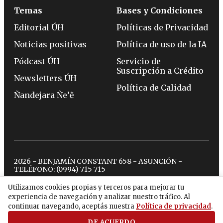
Temas
Bases y Condiciones
Editorial ÚH
Políticas de Privacidad
Noticias positivas
Política de uso de la IA
Pódcast ÚH
Servicio de
Suscripción a Crédito
Newsletters ÚH
Política de Calidad
Ñandejara Ñe’ẽ
2026 - BENJAMÍN CONSTANT 658 - ASUNCIÓN -
TELÉFONO:
(0994) 715 715
Utilizamos cookies propias y terceros para mejorar tu
experiencia de navegación y analizar nuestro tráfico. Al
twitter
instagram
facebook
tiktok
youtube
spotify
continuar navegando, aceptás nuestra
Política de privacidad
.
DE ACUERDO