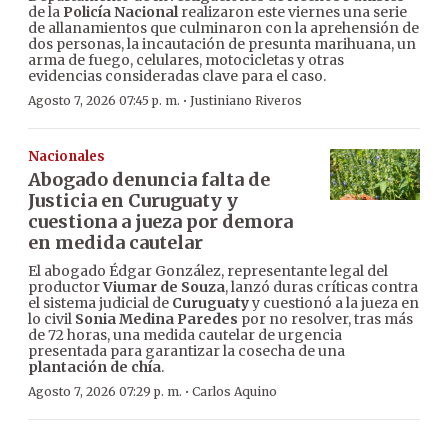
de la
Policía Nacional
realizaron este viernes una serie
de allanamientos que culminaron con la aprehensión de
dos personas, la incautación de presunta marihuana, un
arma de fuego, celulares, motocicletas y otras
evidencias consideradas clave para el caso.
·
Agosto 7, 2026 07:45 p. m.
Justiniano Riveros
Nacionales
Abogado denuncia falta de
Justicia en Curuguaty y
cuestiona a jueza por demora
en medida cautelar
El abogado Édgar González, representante legal del
productor
Viumar de Souza
, lanzó duras críticas contra
el sistema judicial de
Curuguaty
y cuestionó a la jueza en
lo civil
Sonia Medina Paredes
por no resolver, tras más
de 72 horas, una medida cautelar de urgencia
presentada para garantizar la cosecha de una
plantación de chía
.
·
Agosto 7, 2026 07:29 p. m.
Carlos Aquino