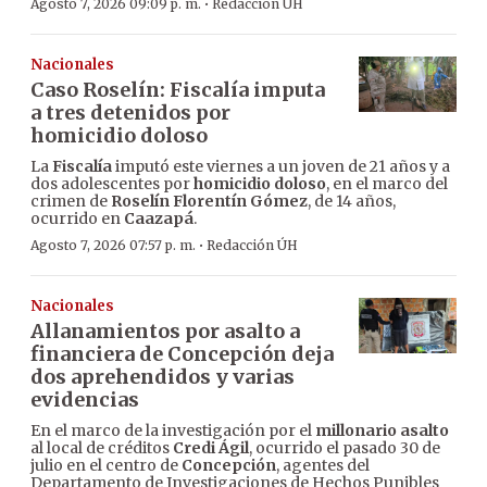
·
Agosto 7, 2026 09:09 p. m.
Redacción ÚH
Nacionales
Caso Roselín: Fiscalía imputa
a tres detenidos por
homicidio doloso
La
Fiscalía
imputó este viernes a un joven de 21 años y a
dos adolescentes por
homicidio doloso
, en el marco del
crimen de
Roselín Florentín Gómez
, de 14 años,
ocurrido en
Caazapá
.
·
Agosto 7, 2026 07:57 p. m.
Redacción ÚH
Nacionales
Allanamientos por asalto a
financiera de Concepción deja
dos aprehendidos y varias
evidencias
En el marco de la investigación por el
millonario asalto
al local de créditos
Credi Ágil
, ocurrido el pasado 30 de
julio en el centro de
Concepción
, agentes del
Departamento de Investigaciones de Hechos Punibles