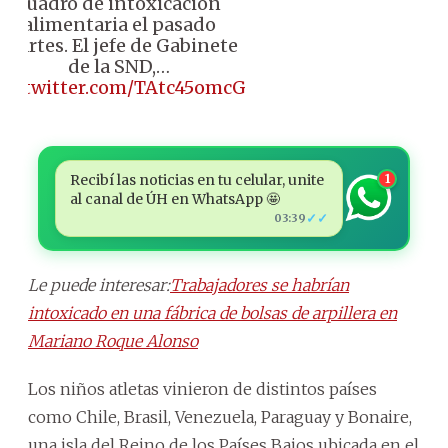
cuadro de intoxicación
alimentaria el pasado
martes. El jefe de Gabinete
de la SND,…
pic.twitter.com/TAtc45omcG
Recibí las noticias en tu celular, unite
1
al canal de ÚH en WhatsApp 🤩
✓✓
03:39
Le puede interesar:
Trabajadores se habrían
intoxicado en una fábrica de bolsas de arpillera en
Mariano Roque Alonso
Los niños atletas vinieron de distintos países
como Chile, Brasil, Venezuela, Paraguay y Bonaire,
una isla del Reino de los Países Bajos ubicada en el