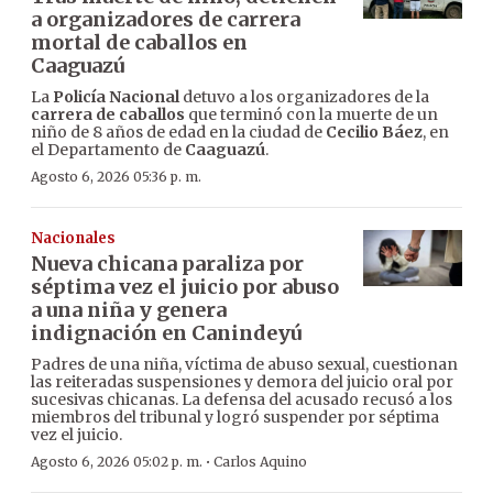
a organizadores de carrera
mortal de caballos en
Caaguazú
La
Policía Nacional
detuvo a los organizadores de la
carrera de caballos
que terminó con la muerte de un
niño de 8 años de edad en la ciudad de
Cecilio Báez
, en
el Departamento de
Caaguazú
.
Agosto 6, 2026 05:36 p. m.
Nacionales
Nueva chicana paraliza por
séptima vez el juicio por abuso
a una niña y genera
indignación en Canindeyú
Padres de una niña, víctima de abuso sexual, cuestionan
las reiteradas suspensiones y demora del juicio oral por
sucesivas chicanas. La defensa del acusado recusó a los
miembros del tribunal y logró suspender por séptima
vez el juicio.
·
Agosto 6, 2026 05:02 p. m.
Carlos Aquino